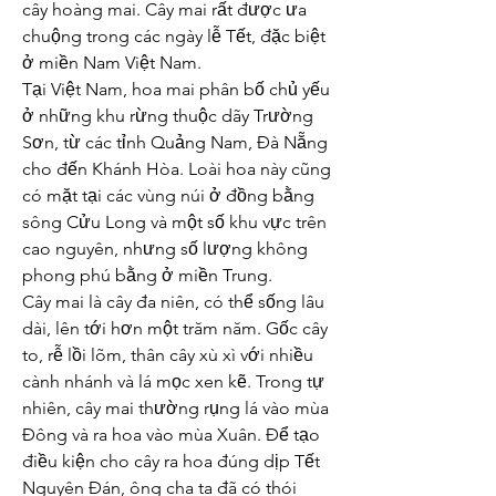
cây hoàng mai. Cây mai rất được ưa 
chuộng trong các ngày lễ Tết, đặc biệt 
ở miền Nam Việt Nam.
Tại Việt Nam, hoa mai phân bố chủ yếu 
ở những khu rừng thuộc dãy Trường 
Sơn, từ các tỉnh Quảng Nam, Đà Nẵng 
cho đến Khánh Hòa. Loài hoa này cũng 
có mặt tại các vùng núi ở đồng bằng 
sông Cửu Long và một số khu vực trên 
cao nguyên, nhưng số lượng không 
phong phú bằng ở miền Trung.
Cây mai là cây đa niên, có thể sống lâu 
dài, lên tới hơn một trăm năm. Gốc cây 
to, rễ lồi lõm, thân cây xù xì với nhiều 
cành nhánh và lá mọc xen kẽ. Trong tự 
nhiên, cây mai thường rụng lá vào mùa 
Đông và ra hoa vào mùa Xuân. Để tạo 
điều kiện cho cây ra hoa đúng dịp Tết 
Nguyên Đán, ông cha ta đã có thói 