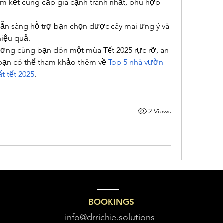
am kết cung cấp giá cạnh tranh nhất, phù hợp 
 Sẵn sàng hỗ trợ bạn chọn được cây mai ưng ý và 
hiệu quả.
ng cùng bạn đón một mùa Tết 2025 rực rỡ, an 
bạn có thể tham khảo thêm về 
Top 5 nhà vườn 
t tết 2025
.
2 Views
BOOKINGS
info@drrichie.solutions