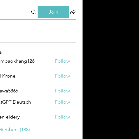
Join
s
ambaokhang126
Follow
okhang126
l Krone
Follow
awa5866
Follow
866
tGPT Deutsch
Follow
en eldery
Follow
Members (188)