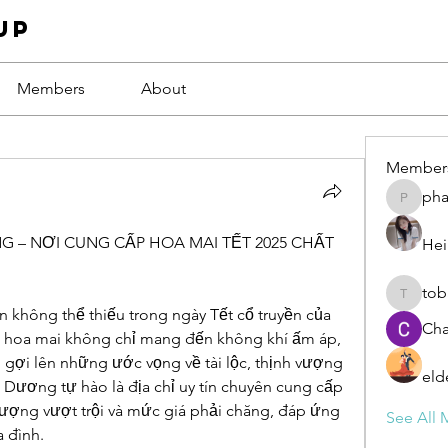
up
Members
About
Member
ph
phamba
 – NƠI CUNG CẤP HOA MAI TẾT 2025 CHẤT 
Hei
tob
tobawa5
n không thể thiếu trong ngày Tết cổ truyền của 
Cha
người Việt. Sắc vàng rực rỡ của hoa mai không chỉ mang đến không khí ấm áp, 
n gợi lên những ước vọng về tài lộc, thịnh vượng 
eld
 Dương tự hào là địa chỉ uy tín chuyên cung cấp 
lượng vượt trội và mức giá phải chăng, đáp ứng 
See All 
a đình.