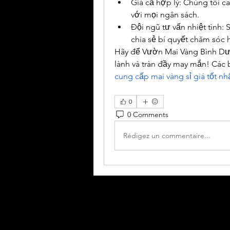
Giá cả hợp lý: Chúng tôi c
với mọi ngân sách.
Đội ngũ tư vấn nhiệt tình:
chia sẻ bí quyết chăm sóc 
Hãy để Vườn Mai Vàng Bình Dươ
lành và tràn đầy may mắn! Các 
cung cấp mai vàng sỉ giá tốt nhấ
0
0 Comments
Rédigez un commentaire...