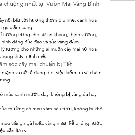
 chuộng nhất tại Vườn Mai Vàng Bình 
ày nổi bật với hương thơm dịu nhẹ, cánh hoa 
m giác ấm cúng.
ỉ tượng trưng cho sự an khang, thịnh vượng, 
 hình dáng độc đáo và sắc vàng đậm.
n lý tưởng cho những ai muốn cây mai nở hoa 
 phong thủy mạnh mẽ.
ăm sóc cây mai chuẩn bị Tết
 mạnh và nở rộ đúng dịp, việc kiểm tra và chăm 
trọng.
có màu xanh mướt, dày, không bị vàng úa hay 
hỏe thường có màu xám nâu tươi, không bị khô 
 màu trắng ngà hoặc vàng nhạt. Rễ bị úng nước 
ệu cần lưu ý.