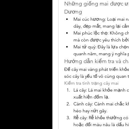
Những giống mai được ưa
Dương
Mai cúc hương: Loại mai n
dày, đẹp mắt, mang lại cả
Mai phúc lộc thọ: Không ch
mà còn được yêu thích bởi
Mai tứ quý: Đây là lựa chọ
quanh năm, mang ý nghĩa
Hướng dẫn kiểm tra và ch
Để cây mai vàng phát triển khỏe
sóc cây là yếu tố vô cùng quan 
Kiểm tra tình trạng cây mai
Lá cây: Lá mai khỏe mạnh 
xuất hiện đốm lạ.
Cành cây: Cành mai chắc k
héo hay nứt gãy.
Rễ cây: Rễ khỏe thường có
hoặc đổi màu nâu là dấu hi