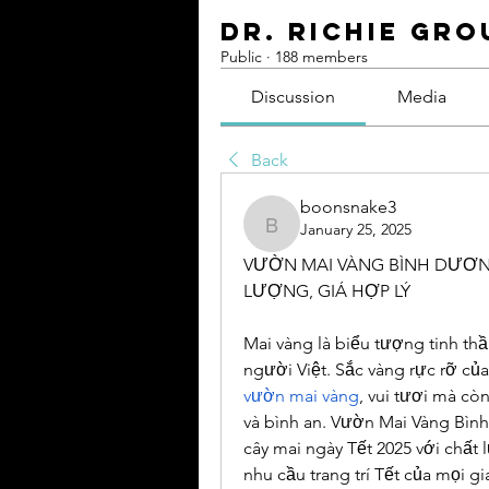
Dr. Richie Gro
Public
·
188 members
Discussion
Media
Back
boonsnake3
January 25, 2025
boonsnake3
VƯỜN MAI VÀNG BÌNH DƯƠNG
LƯỢNG, GIÁ HỢP LÝ
Mai vàng là biểu tượng tinh thầ
vườn mai vàng
, vui tươi mà cò
và bình an. Vườn Mai Vàng Bình
cây mai ngày Tết 2025 với chất 
nhu cầu trang trí Tết của mọi gi