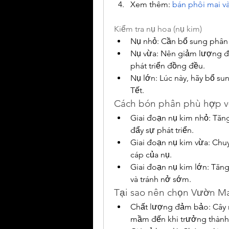
Xem thêm: 
bán phôi mai v
Kiểm tra nụ hoa (nụ kim)
Nụ nhỏ: Cần bổ sung phân b
Nụ vừa: Nên giảm lượng đạ
phát triển đồng đều.
Nụ lớn: Lúc này, hãy bổ su
Tết.
Cách bón phân phù hợp vớ
Giai đoạn nụ kim nhỏ: Tăn
đẩy sự phát triển.
Giai đoạn nụ kim vừa: Chu
cáp của nụ.
Giai đoạn nụ kim lớn: Tăng
và tránh nở sớm.
Tại sao nên chọn Vườn M
Chất lượng đảm bảo: Cây 
mầm đến khi trưởng thành