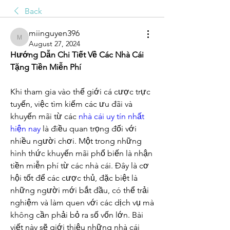
Back
miinguyen396
miinguyen396
August 27, 2024
Hướng Dẫn Chi Tiết Về Các Nhà Cái 
Tặng Tiền Miễn Phí
Khi tham gia vào thế giới cá cược trực 
tuyến, việc tìm kiếm các ưu đãi và 
khuyến mãi từ các 
nhà cái uy tín nhất 
hiện nay
 là điều quan trọng đối với 
nhiều người chơi. Một trong những 
hình thức khuyến mãi phổ biến là nhận 
tiền miễn phí từ các nhà cái. Đây là cơ 
hội tốt để các cược thủ, đặc biệt là 
những người mới bắt đầu, có thể trải 
nghiệm và làm quen với các dịch vụ mà 
không cần phải bỏ ra số vốn lớn. Bài 
viết này sẽ giới thiệu những nhà cái 