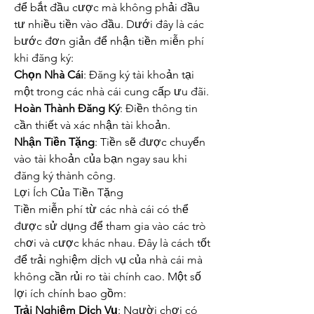
để bắt đầu cược mà không phải đầu 
tư nhiều tiền vào đầu. Dưới đây là các 
bước đơn giản để nhận tiền miễn phí 
khi đăng ký:
Chọn Nhà Cái
: Đăng ký tài khoản tại 
một trong các nhà cái cung cấp ưu đãi.
Hoàn Thành Đăng Ký
: Điền thông tin 
cần thiết và xác nhận tài khoản.
Nhận Tiền Tặng
: Tiền sẽ được chuyển 
vào tài khoản của bạn ngay sau khi 
đăng ký thành công.
Lợi Ích Của Tiền Tặng
Tiền miễn phí từ các nhà cái có thể 
được sử dụng để tham gia vào các trò 
chơi và cược khác nhau. Đây là cách tốt 
để trải nghiệm dịch vụ của nhà cái mà 
không cần rủi ro tài chính cao. Một số 
lợi ích chính bao gồm:
Trải Nghiệm Dịch Vụ
: Người chơi có 