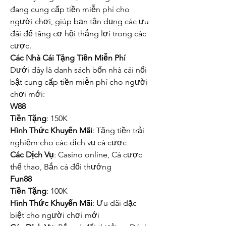
đang cung cấp tiền miễn phí cho 
người chơi, giúp bạn tận dụng các ưu 
đãi để tăng cơ hội thắng lợi trong các 
cược.
Các Nhà Cái Tặng Tiền Miễn Phí
Dưới đây là danh sách bốn nhà cái nổi 
bật cung cấp tiền miễn phí cho người 
chơi mới:
W88
Tiền Tặng
: 150K
Hình Thức Khuyến Mãi
: Tặng tiền trải 
nghiệm cho các dịch vụ cá cược
Các Dịch Vụ
: Casino online, Cá cược 
thể thao, Bắn cá đổi thưởng
Fun88
Tiền Tặng
: 100K
Hình Thức Khuyến Mãi
: Ưu đãi đặc 
biệt cho người chơi mới