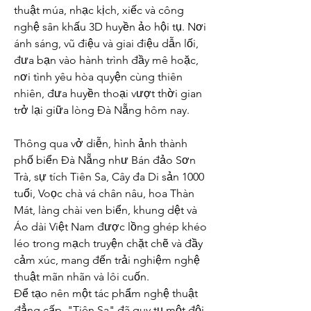
thuật múa, nhạc kịch, xiếc và công 
nghệ sân khấu 3D huyền ảo hội tụ. Nơi 
ánh sáng, vũ điệu và giai điệu dẫn lối, 
đưa bạn vào hành trình đầy mê hoặc, 
nơi tình yêu hòa quyện cùng thiên 
nhiên, đưa huyền thoại vượt thời gian 
trở lại giữa lòng Đà Nẵng hôm nay.
Thông qua vở diễn, hình ảnh thành 
phố biển Đà Nẵng như Bán đảo Sơn 
Trà, sự tích Tiên Sa, Cây đa Di sản 1000 
tuổi, Voọc chà vá chân nâu, hoa Thàn 
Mát, làng chài ven biển, khung dệt và 
Áo dài Việt Nam được lồng ghép khéo 
léo trong mạch truyện chặt chẽ và đầy 
cảm xúc, mang đến trải nghiệm nghệ 
thuật mãn nhãn và lôi cuốn.
Để tạo nên một tác phẩm nghệ thuật 
đẳng cấp, "Tiên Sa" đã quy tụ một đội 