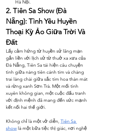
Hà Nội.
2. Tiên Sa Show (Đà 
Nẵng): Tình Yêu Huyền 
Thoại Kỳ Ảo Giữa Trời Và 
Đất
Lấy cảm hứng từ huyền sử lãng mạn 
gắn liền với lịch sử từ thuở xa xưa của 
Đà Nẵng, Tiên Sa tái hiện câu chuyện 
tình giữa nàng tiên cánh tím và chàng 
trai làng chài giữa sắc tím hoa thàn mát 
và rừng xanh Sơn Trà. Một mối tình 
xuyên không gian, một cuộc đấu tranh 
với định mệnh đã mang đến sức mạnh 
kết nối hai thế giới.
Không chỉ là một vở diễn, 
Tiên Sa 
show
 là một bữa tiệc thị giác, nơi nghệ 