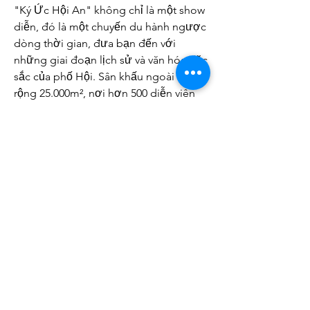
"Ký Ức Hội An" không chỉ là một show 
diễn, đó là một chuyến du hành ngược 
dòng thời gian, đưa bạn đến với 
những giai đoạn lịch sử và văn hóa đặc 
sắc của phố Hội. Sân khấu ngoài trời 
rộng 25.000m², nơi hơn 500 diễn viên 
chuyên nghiệp tái hiện những câu 
chuyện cổ kính bằng ngôn ngữ của tà 
áo dài. Mỗi chương, mỗi màn trình 
diễn là một bức tranh sống động về 
Hội An từ thời kỳ Chăm Pa đến thương 
cảng sầm uất. Bạn sẽ không khỏi xúc 
động trước cảnh rước dâu của công 
chúa Huyền Trân, hay trầm trồ trước vẻ 
đẹp lung linh của đêm hội hoa đăng.
Loại hình:
 Thực cảnh ngoài trời.
Điểm nổi bật:
 500+ diễn viên, sân 
khấu 25.000m², tái hiện lịch sử – 