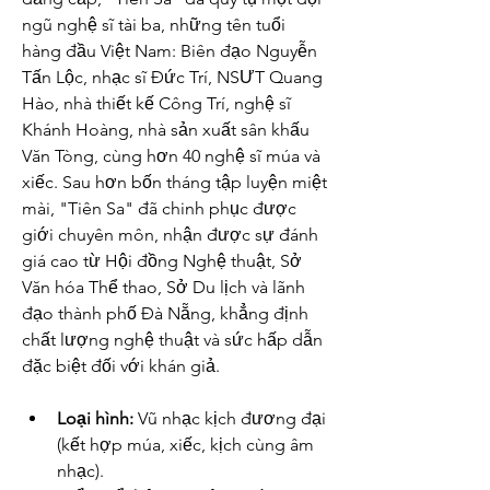
ngũ nghệ sĩ tài ba, những tên tuổi 
hàng đầu Việt Nam: Biên đạo Nguyễn 
Tấn Lộc, nhạc sĩ Đức Trí, NSƯT Quang 
Hào, nhà thiết kế Công Trí, nghệ sĩ 
Khánh Hoàng, nhà sản xuất sân khấu 
Văn Tòng, cùng hơn 40 nghệ sĩ múa và 
xiếc. Sau hơn bốn tháng tập luyện miệt 
mài, "Tiên Sa" đã chinh phục được 
giới chuyên môn, nhận được sự đánh 
giá cao từ Hội đồng Nghệ thuật, Sở 
Văn hóa Thể thao, Sở Du lịch và lãnh 
đạo thành phố Đà Nẵng, khẳng định 
chất lượng nghệ thuật và sức hấp dẫn 
đặc biệt đối với khán giả.
Loại hình:
 Vũ nhạc kịch đương đại 
(kết hợp múa, xiếc, kịch cùng âm 
nhạc).