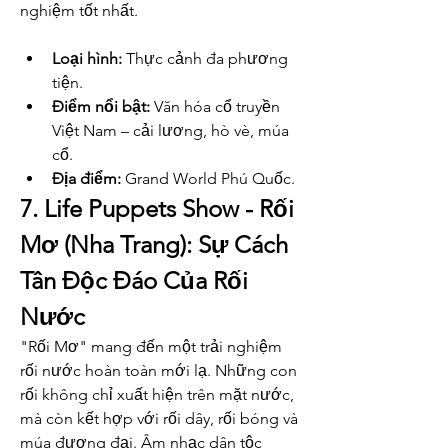
nghiệm tốt nhất.
Loại hình:
 Thực cảnh đa phương 
tiện.
Điểm nổi bật:
 Văn hóa cổ truyền 
Việt Nam – cải lương, hò vè, múa 
cổ.
Địa điểm:
 Grand World Phú Quốc.
7. Life Puppets Show - Rối 
Mơ (Nha Trang): Sự Cách 
Tân Độc Đáo Của Rối 
Nước
"Rối Mơ" mang đến một trải nghiệm 
rối nước hoàn toàn mới lạ. Những con 
rối không chỉ xuất hiện trên mặt nước, 
mà còn kết hợp với rối dây, rối bóng và 
múa đương đại. Âm nhạc dân tộc 