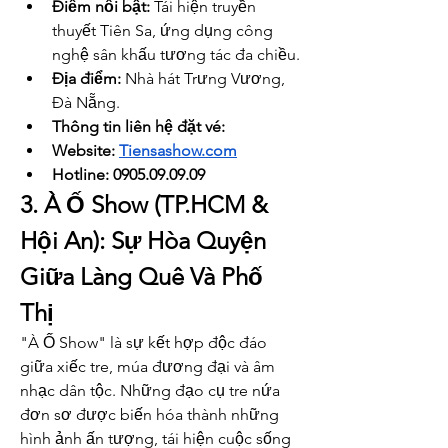
Điểm nổi bật:
 Tái hiện truyền 
thuyết Tiên Sa, ứng dụng công 
nghệ sân khấu tương tác đa chiều.
Địa điểm:
 Nhà hát Trưng Vương, 
Đà Nẵng.
Thông tin liên hệ đặt vé: 
Website: 
Tiensashow.com
Hotline: 0905.09.09.09
3. À Ố Show (TP.HCM & 
Hội An): Sự Hòa Quyện 
Giữa Làng Quê Và Phố 
Thị
"À Ố Show" là sự kết hợp độc đáo 
giữa xiếc tre, múa đương đại và âm 
nhạc dân tộc. Những đạo cụ tre nứa 
đơn sơ được biến hóa thành những 
hình ảnh ấn tượng, tái hiện cuộc sống 