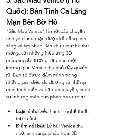
5. Sắc Màu Venice (Phú 
Quốc): Bản Tình Ca Lãng 
Mạn Bên Bờ Hồ
"Sắc Màu Venice" là một câu chuyện 
tình yêu lãng mạn được kể bằng ánh 
sáng và âm nhạc. Sân khấu mặt hồ thơ 
mộng, với những hiệu ứng 3D 
mapping ấn tượng, tạo nên một 
không gian Venice thu nhỏ đầy quyến 
rũ. Bạn sẽ được đắm mình trong 
những giai điệu du dương và những 
màn trình diễn vũ đạo điêu luyện, cùng 
với những màn bắn pháo hoa rực rỡ.
Loại hình:
 Diễu hành – nghệ thuật 
thực cảnh.
Điểm nổi bật:
 Lễ hội Venice thu 
nhỏ, ánh sáng, pháo hoa, 3D 