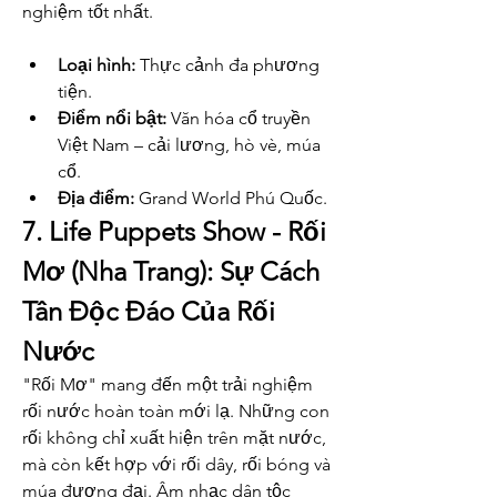
nghiệm tốt nhất.
Loại hình:
 Thực cảnh đa phương 
tiện.
Điểm nổi bật:
 Văn hóa cổ truyền 
Việt Nam – cải lương, hò vè, múa 
cổ.
Địa điểm:
 Grand World Phú Quốc.
7. Life Puppets Show - Rối 
Mơ (Nha Trang): Sự Cách 
Tân Độc Đáo Của Rối 
Nước
"Rối Mơ" mang đến một trải nghiệm 
rối nước hoàn toàn mới lạ. Những con 
rối không chỉ xuất hiện trên mặt nước, 
mà còn kết hợp với rối dây, rối bóng và 
múa đương đại. Âm nhạc dân tộc 