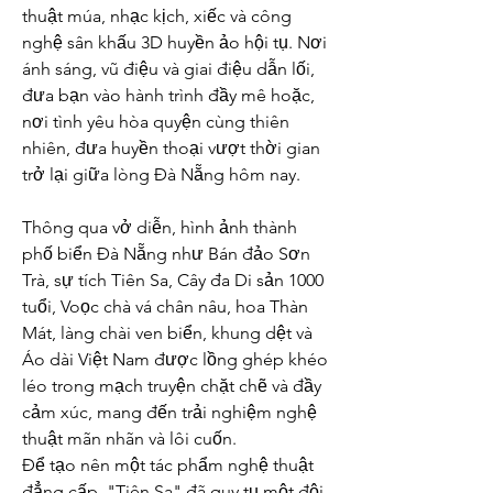
thuật múa, nhạc kịch, xiếc và công 
nghệ sân khấu 3D huyền ảo hội tụ. Nơi 
ánh sáng, vũ điệu và giai điệu dẫn lối, 
đưa bạn vào hành trình đầy mê hoặc, 
nơi tình yêu hòa quyện cùng thiên 
nhiên, đưa huyền thoại vượt thời gian 
trở lại giữa lòng Đà Nẵng hôm nay.
Thông qua vở diễn, hình ảnh thành 
phố biển Đà Nẵng như Bán đảo Sơn 
Trà, sự tích Tiên Sa, Cây đa Di sản 1000 
tuổi, Voọc chà vá chân nâu, hoa Thàn 
Mát, làng chài ven biển, khung dệt và 
Áo dài Việt Nam được lồng ghép khéo 
léo trong mạch truyện chặt chẽ và đầy 
cảm xúc, mang đến trải nghiệm nghệ 
thuật mãn nhãn và lôi cuốn.
Để tạo nên một tác phẩm nghệ thuật 
đẳng cấp, "Tiên Sa" đã quy tụ một đội 