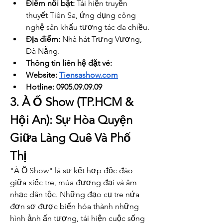
Điểm nổi bật:
 Tái hiện truyền 
thuyết Tiên Sa, ứng dụng công 
nghệ sân khấu tương tác đa chiều.
Địa điểm:
 Nhà hát Trưng Vương, 
Đà Nẵng.
Thông tin liên hệ đặt vé: 
Website: 
Tiensashow.com
Hotline: 0905.09.09.09
3. À Ố Show (TP.HCM & 
Hội An): Sự Hòa Quyện 
Giữa Làng Quê Và Phố 
Thị
"À Ố Show" là sự kết hợp độc đáo 
giữa xiếc tre, múa đương đại và âm 
nhạc dân tộc. Những đạo cụ tre nứa 
đơn sơ được biến hóa thành những 
hình ảnh ấn tượng, tái hiện cuộc sống 