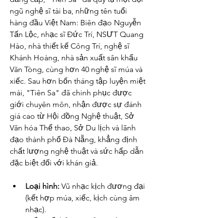
ngũ nghệ sĩ tài ba, những tên tuổi 
hàng đầu Việt Nam: Biên đạo Nguyễn 
Tấn Lộc, nhạc sĩ Đức Trí, NSƯT Quang 
Hào, nhà thiết kế Công Trí, nghệ sĩ 
Khánh Hoàng, nhà sản xuất sân khấu 
Văn Tòng, cùng hơn 40 nghệ sĩ múa và 
xiếc. Sau hơn bốn tháng tập luyện miệt 
mài, "Tiên Sa" đã chinh phục được 
giới chuyên môn, nhận được sự đánh 
giá cao từ Hội đồng Nghệ thuật, Sở 
Văn hóa Thể thao, Sở Du lịch và lãnh 
đạo thành phố Đà Nẵng, khẳng định 
chất lượng nghệ thuật và sức hấp dẫn 
đặc biệt đối với khán giả.
Loại hình:
 Vũ nhạc kịch đương đại 
(kết hợp múa, xiếc, kịch cùng âm 
nhạc).