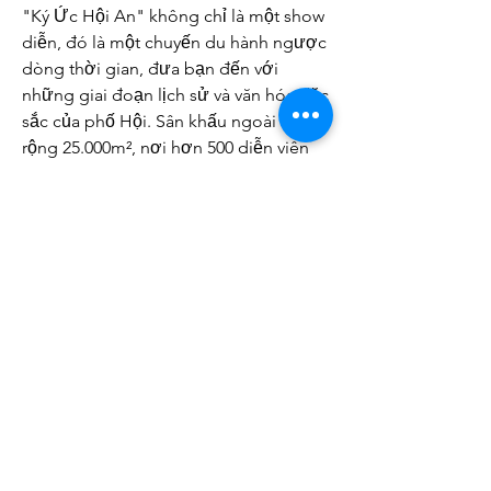
"Ký Ức Hội An" không chỉ là một show 
diễn, đó là một chuyến du hành ngược 
dòng thời gian, đưa bạn đến với 
những giai đoạn lịch sử và văn hóa đặc 
sắc của phố Hội. Sân khấu ngoài trời 
rộng 25.000m², nơi hơn 500 diễn viên 
chuyên nghiệp tái hiện những câu 
chuyện cổ kính bằng ngôn ngữ của tà 
áo dài. Mỗi chương, mỗi màn trình 
diễn là một bức tranh sống động về 
Hội An từ thời kỳ Chăm Pa đến thương 
cảng sầm uất. Bạn sẽ không khỏi xúc 
động trước cảnh rước dâu của công 
chúa Huyền Trân, hay trầm trồ trước vẻ 
đẹp lung linh của đêm hội hoa đăng.
Loại hình:
 Thực cảnh ngoài trời.
Điểm nổi bật:
 500+ diễn viên, sân 
khấu 25.000m², tái hiện lịch sử – 