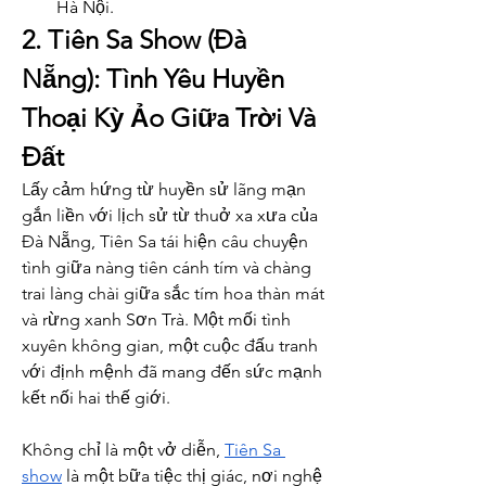
Hà Nội.
2. Tiên Sa Show (Đà 
Nẵng): Tình Yêu Huyền 
Thoại Kỳ Ảo Giữa Trời Và 
Đất
Lấy cảm hứng từ huyền sử lãng mạn 
gắn liền với lịch sử từ thuở xa xưa của 
Đà Nẵng, Tiên Sa tái hiện câu chuyện 
tình giữa nàng tiên cánh tím và chàng 
trai làng chài giữa sắc tím hoa thàn mát 
và rừng xanh Sơn Trà. Một mối tình 
xuyên không gian, một cuộc đấu tranh 
với định mệnh đã mang đến sức mạnh 
kết nối hai thế giới.
Không chỉ là một vở diễn, 
Tiên Sa 
show
 là một bữa tiệc thị giác, nơi nghệ 