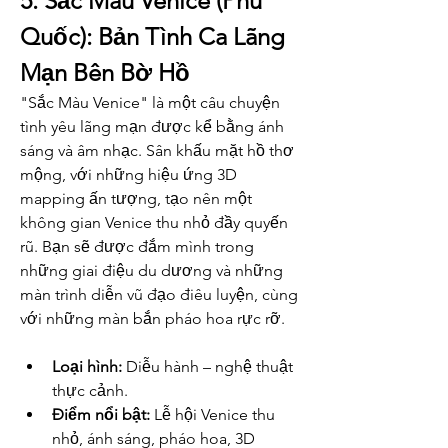
5. Sắc Màu Venice (Phú 
Quốc): Bản Tình Ca Lãng 
Mạn Bên Bờ Hồ
"Sắc Màu Venice" là một câu chuyện 
tình yêu lãng mạn được kể bằng ánh 
sáng và âm nhạc. Sân khấu mặt hồ thơ 
mộng, với những hiệu ứng 3D 
mapping ấn tượng, tạo nên một 
không gian Venice thu nhỏ đầy quyến 
rũ. Bạn sẽ được đắm mình trong 
những giai điệu du dương và những 
màn trình diễn vũ đạo điêu luyện, cùng 
với những màn bắn pháo hoa rực rỡ.
Loại hình:
 Diễu hành – nghệ thuật 
thực cảnh.
Điểm nổi bật:
 Lễ hội Venice thu 
nhỏ, ánh sáng, pháo hoa, 3D 